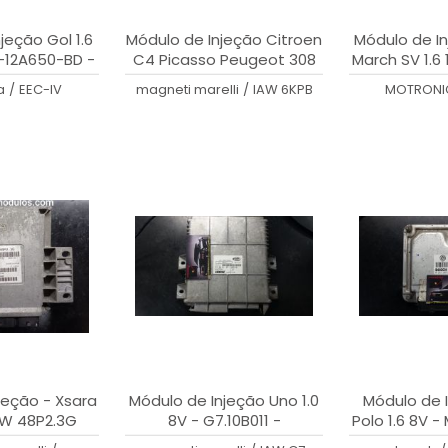
jeção Gol 1.6
Módulo de Injeção Citroen
Módulo de In
F-12A650-BD -
C4 Picasso Peugeot 308
March SV 1.6 
CM
2.0 16V-- IAW 6KPB - SW
S12 1
a
/
EEC-IV
magneti marelli
/
IAW 6KPB
MOTRONI
16.989.024 - SW
9666231080
jeção - Xsara
Módulo de Injeção Uno 1.0
Módulo de I
AW 48P2.3G
8V - G7.10B011 -
Polo 1.6 8V - 
6160275203
906 032 C - 