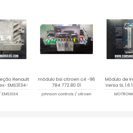
jeção Renault
módulo bsi citroen c4 -96
Módulo de In
Flex- EMS3134-
784 772 80 01
Versa SL 1.6 
1141 A
S16 4
/
EMS3134
johnson controls
/
citroen
MOTRONI