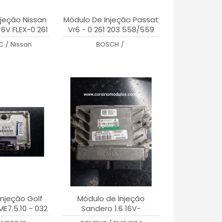
jeção Nissan
Módulo De Injeção Passat
16V FLEX-0 261
Vr6 - 0 261 203 558/559
44-ZB
-021 906 258 CL
C
/
Nissan
BOSCH
/
njeção Golf
Módulo de Injeção
ME7.5.10 - 032
Sandero 1.6 16V-
0 261 207 701
S118303153 A - EMS3134