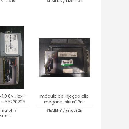
ME7.5.10
SIEMENS
/
EMS 3134
1.0 8V Flex -
módulo de injeção clio
 - 55220205
megane-sirius32n-
s110120014 a-8200130146
marelli
/
SIEMENS
/
sirius32n
AFB.UE