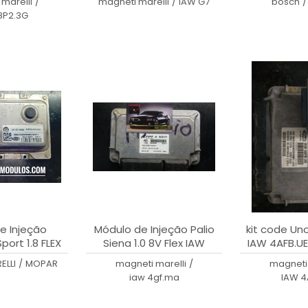
marelli
/
magneti marelli
/
IAW G7
bosch
/
8P2.3G
e Injeção
Módulo de Injeção Palio
kit code Uno 
ort 1.8 FLEX
Siena 1.0 8V Flex IAW
IAW 4AFB.UE
0GF - HW004
4GF.MA - 55261271
ELLI
/
MOPAR
magneti marelli
/
magneti 
iaw 4gf.ma
IAW 4