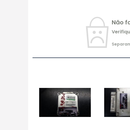
Não f
Verifiq
Separamo