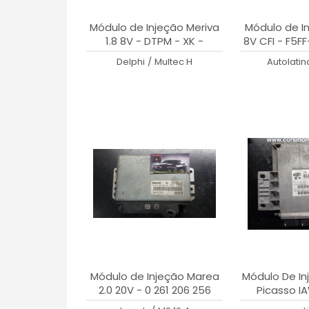
Módulo de Injeção Meriva
Módulo de In
1.8 8V - DTPM - XK -
8V CFI - F5F
93294465
B
Delphi
/
Multec H
Autolatin
Módulo de Injeção Marea
Módulo De In
2.0 20V - 0 261 206 256
Picasso I