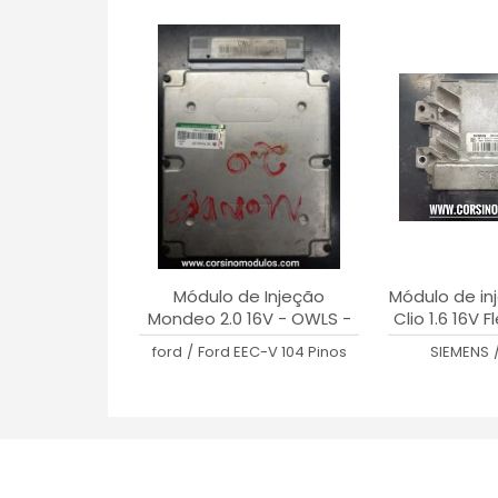
Módulo de Injeção
Módulo de in
Mondeo 2.0 16V - OWLS -
Clio 1.6 16V 
97BB-12A650-ACB
S11830
ford
/
Ford EEC-V 104 Pinos
SIEMENS