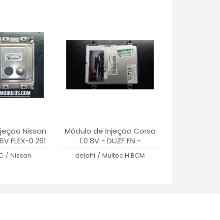
jeção Nissan
Módulo de Injeção Corsa
16V FLEX-0 261
1.0 8V - DUZF FN -
29 -ZR
93384851
C
/
Nissan
delphi
/
Multec H BCM