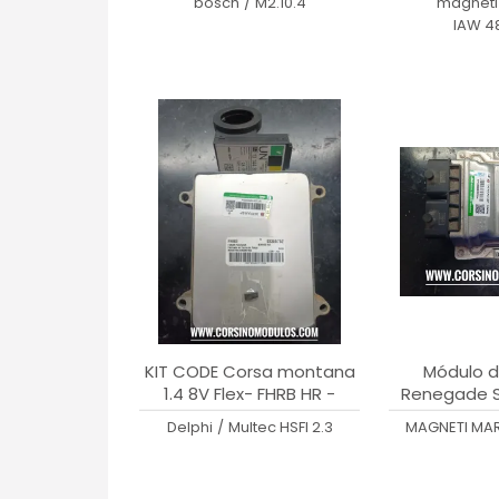
bosch
/
M2.10.4
magneti 
IAW 4
KIT CODE Corsa montana
Módulo d
1.4 8V Flex- FHRB HR -
Renegade Sp
93355752
16V - IAW 1
Delphi
/
Multec HSFI 2.3
MAGNETI MAR