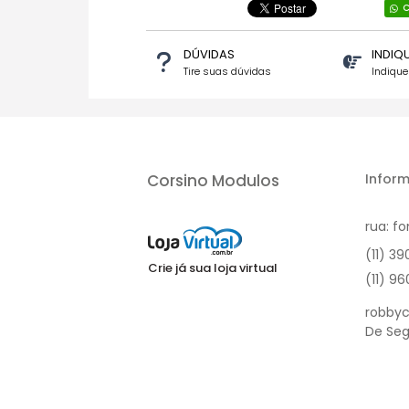
C
DÚVIDAS
INDIQ
Tire suas dúvidas
Indiqu
Corsino Modulos
Inform
rua: fo
(11) 3
Crie já sua loja virtual
(11) 9
robbyc
De Seg