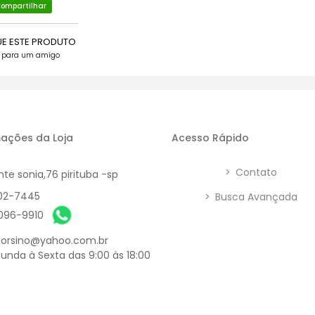
ompartilhar
UE ESTE PRODUTO
e para um amigo
ações da Loja
Acesso Rápido
>
Contato
nte sonia,76 pirituba -sp
902-7445
>
Busca Avançada
6096-9910
orsino@yahoo.com.br
unda à Sexta das 9:00 às 18:00