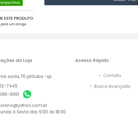
ompartilhar
UE ESTE PRODUTO
e para um amigo
ações da Loja
Acesso Rápido
>
Contato
nte sonia,76 pirituba -sp
902-7445
>
Busca Avançada
6096-9910
orsino@yahoo.com.br
unda à Sexta das 9:00 às 18:00