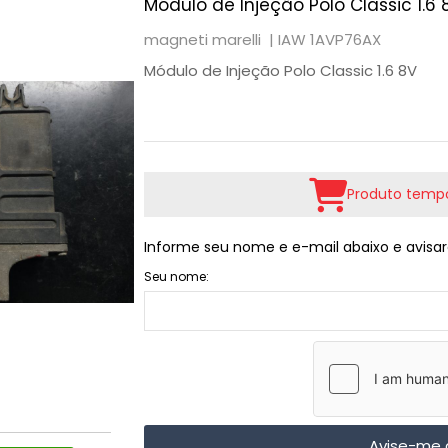
Módulo de Injeção Polo Classic 1.6
magneti marelli |
IAW 1AVP76AX
Módulo de Injeção Polo Classic 1.6 8V
Produto tempo
Informe seu nome e e-mail abaixo e avisar
Seu nome:
Avise-me 