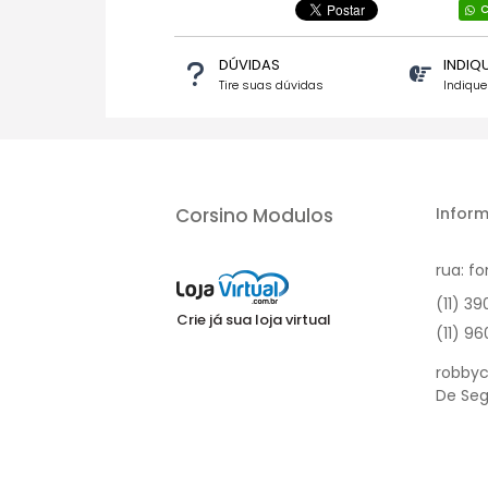
C
DÚVIDAS
INDIQ
Tire suas dúvidas
Indiqu
Corsino Modulos
Inform
rua: fo
(11) 3
Crie já sua loja virtual
(11) 9
robbyc
De Seg