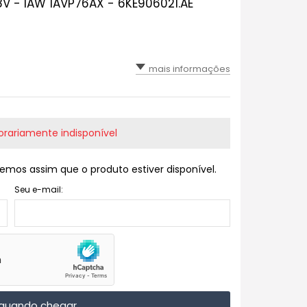
 8V - IAW 1AVP76AX - 6KE906021.AE
mais informações
rariamente indisponível
emos assim que o produto estiver disponível.
Seu e-mail:
quando chegar