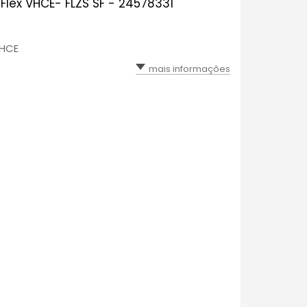
 Flex VHCE- FLZS SF - 24578331
VHCE
mais informações