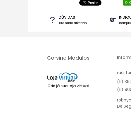
C
DÚVIDAS
INDIQ
Tire suas dúvidas
Indiqu
Corsino Modulos
Inform
rua: fo
(11) 3
Crie já sua loja virtual
(11) 9
robbyc
De Seg