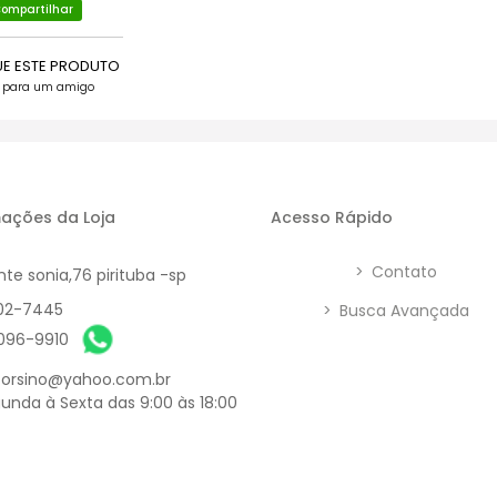
ompartilhar
UE ESTE PRODUTO
e para um amigo
ações da Loja
Acesso Rápido
>
Contato
nte sonia,76 pirituba -sp
902-7445
>
Busca Avançada
6096-9910
orsino@yahoo.com.br
unda à Sexta das 9:00 às 18:00