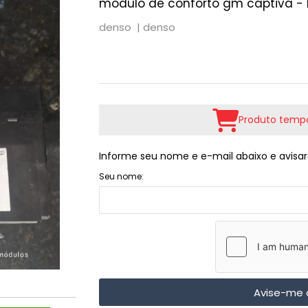
módulo de conforto gm captiva - 
denso |
denso
Produto tempo
Informe seu nome e e-mail abaixo e avisar
Seu nome:
Avise-me 