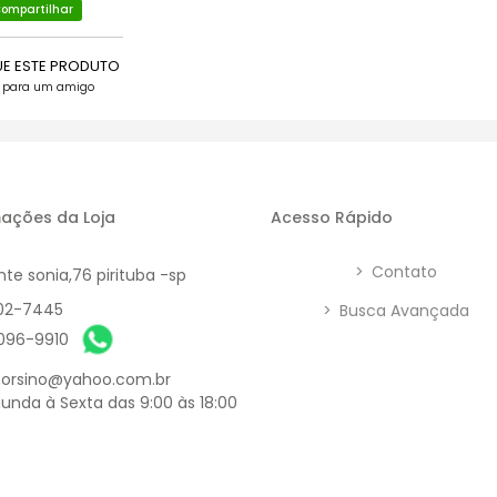
ompartilhar
UE ESTE PRODUTO
e para um amigo
ações da Loja
Acesso Rápido
>
Contato
nte sonia,76 pirituba -sp
902-7445
>
Busca Avançada
6096-9910
orsino@yahoo.com.br
unda à Sexta das 9:00 às 18:00