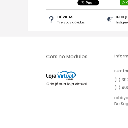
C
DÚVIDAS
INDIQ
Tire suas dúvidas
Indiqu
Corsino Modulos
Inform
rua: fo
(11) 3
Crie já sua loja virtual
(11) 9
robbyc
De Seg