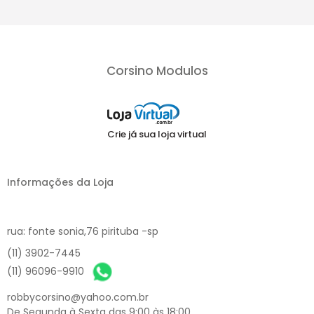
Corsino Modulos
Crie já sua loja virtual
Informações da Loja
rua: fonte sonia,76 pirituba -sp
(11) 3902-7445
(11) 96096-9910
robbycorsino@yahoo.com.br
De Segunda à Sexta das 9:00 às 18:00